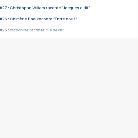
#27 : Christophe Willem raconte "Jacques a dit"
#26 : Chimène Badi raconte "Entre nous"
#25 : Indochine raconte "3e sexe"
#24 : Zaho raconte "C'est chelou"
#23 : Patrick Bruel raconte "Au café des délices"
#22 : Kyo raconte "Le chemin"
#21 : Nolwenn Leroy raconte "Cassé"
#20 : Patrick Hernandez raconte "Born to be alive"
#19 : Lorie raconte "Près de moi"
#18 : Michael Jones raconte "A nos actes manqués" (avec Jean-Jacque
#17 : Khaled raconte "Aïcha"
#16 : Corneille raconte "Parce qu'on vient de loin"