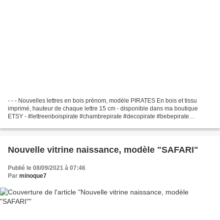
- - - Nouvelles lettres en bois prénom, modèle PIRATES En bois et tissu
imprimé, hauteur de chaque lettre 15 cm - disponible dans ma boutique
ETSY - #lettreenboispirate #chambrepirate #decopirate #bebepirate
#prenompirate #lettresenbois #cadeaunaissance...
Nouvelle vitrine naissance, modèle "SAFARI"
Publié le 08/09/2021 à 07:46
Par
minoque7