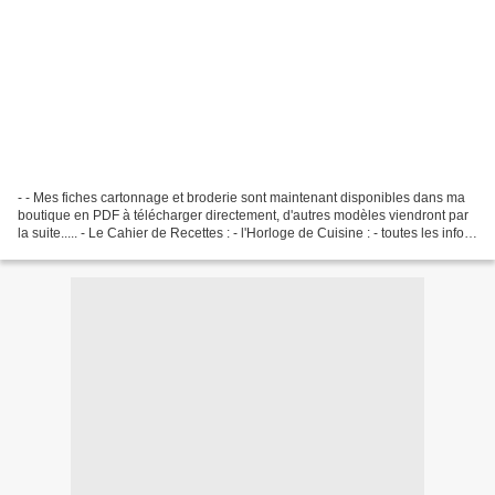
- - Mes fiches cartonnage et broderie sont maintenant disponibles dans ma
boutique en PDF à télécharger directement, d'autres modèles viendront par
la suite..... - Le Cahier de Recettes : - l'Horloge de Cuisine : - toutes les infos
sur mon site : ideecreation.fr...