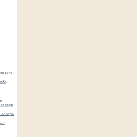
 de porte
isée,
re
 de sapin
o de sapin
in /