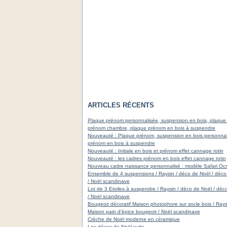
ARTICLES RÉCENTS
Plaque prénom personnalisée, suspension en bois, plaque
prénom chambre, plaque prénom en bois à suspendre
Nouveauté : Plaque prénom, suspension en bois personnal
prénom en bois à suspendre
Nouveauté : Initiale en bois et prénom effet cannage rotin
Nouveauté : les cadres prénom en bois effet cannage rotin
Nouveau cadre naissance personnalisé : modèle Safari Oc
Ensemble de 4 suspensions / Raysin / déco de Noël / déco
/ Noël scandinave
Lot de 3 Etoiles à suspendre / Raysin / déco de Noël / déc
/ Noël scandinave
Bougeoir décoratif Maison photophore sur socle bois / Rays
Maison pain d'épice bougeoir / Noël scandinave
Crèche de Noël moderne en céramique
Les décos de Noël suite ....