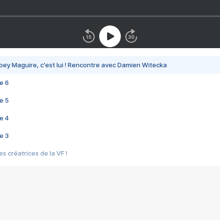
bey Maguire, c'est lui ! Rencontre avec Damien Witecka
e 6
e 5
e 4
e 3
s créatrices de la VF !
e 2
e 1
e Mektoub My Love arrive enfin ! Rencontre avec Shaïn Boumedine et Sal