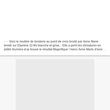
- - - Voici le modèle de broderie au point de croix brodé par Anne Marie :
brodé sur Etamine 10 fils blanche et grise, - Elle a peint les miniatures en
plâtre fournies et je trouve le résultat Magnifique ! merci Anne Marie d'avoir
brodé mon modèle et...