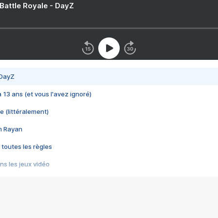
 Battle Royale - DayZ
 DayZ
 a 13 ans (et vous l'avez ignoré)
e (littéralement)
im Rayan
 toutes les règles
s les jeux vidéo
us choquant de Rockstar ? - Le scandale BULLY
e plus moche de Steam
du RÊVE tourne au CAUCHEMAR