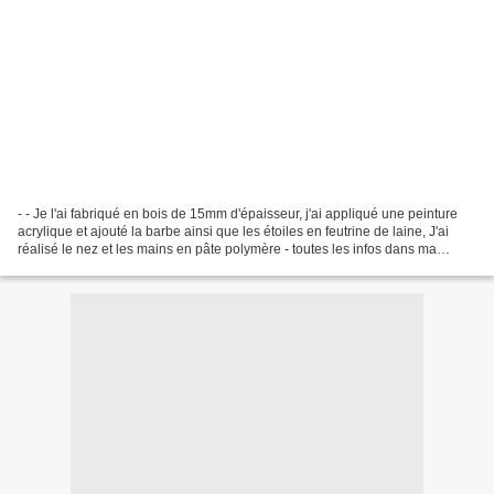
- - Je l'ai fabriqué en bois de 15mm d'épaisseur, j'ai appliqué une peinture
acrylique et ajouté la barbe ainsi que les étoiles en feutrine de laine, J'ai
réalisé le nez et les mains en pâte polymère - toutes les infos dans ma
boutique ETSY à bientôt...