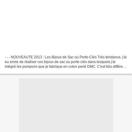
- - - NOUVEAUTE 2013 : Les Bijoux de Sac ou Porte-Clés Très tendance, j'ai
eu envie de réaliser ces bijoux de sac ou porte-clés dans lesquels j'ai
intégré les pompons que je fabrique en coton perlé DMC. C'est très différent
de la broderie mais j'aime...