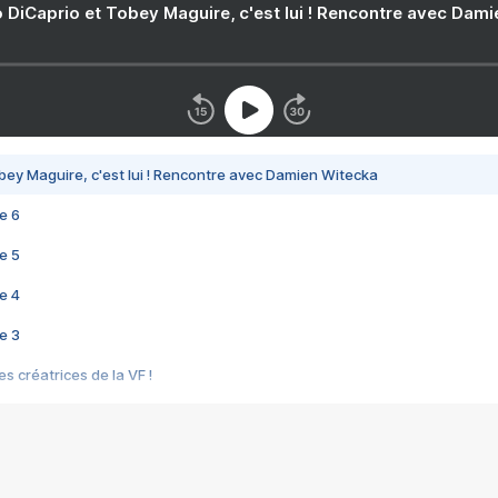
 DiCaprio et Tobey Maguire, c'est lui ! Rencontre avec Dam
bey Maguire, c'est lui ! Rencontre avec Damien Witecka
e 6
e 5
e 4
e 3
s créatrices de la VF !
e 2
e 1
e Mektoub My Love arrive enfin ! Rencontre avec Shaïn Boumedine et Sal