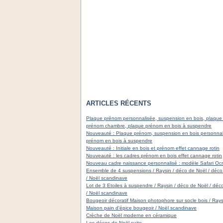
ARTICLES RÉCENTS
Plaque prénom personnalisée, suspension en bois, plaque
prénom chambre, plaque prénom en bois à suspendre
Nouveauté : Plaque prénom, suspension en bois personnal
prénom en bois à suspendre
Nouveauté : Initiale en bois et prénom effet cannage rotin
Nouveauté : les cadres prénom en bois effet cannage rotin
Nouveau cadre naissance personnalisé : modèle Safari Oc
Ensemble de 4 suspensions / Raysin / déco de Noël / déco
/ Noël scandinave
Lot de 3 Etoiles à suspendre / Raysin / déco de Noël / déc
/ Noël scandinave
Bougeoir décoratif Maison photophore sur socle bois / Rays
Maison pain d'épice bougeoir / Noël scandinave
Crèche de Noël moderne en céramique
Les décos de Noël suite ....