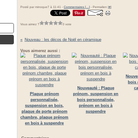
Posté par minoque7 à 11:41 -
Commentaires [
…
]
- Permalien [
#
]
Vous aimez ?
0 vote
Nouveau : les décos de Noël en céramique
Vous aimerez aussi :
Nouvea
bois 
Nouveauté : Plaque
ca
Plaque prénom
prénom, suspension en
personnalisée,
bois personnalisée,
suspension en bois,
prénom en bois à
plaque de porte prénom
suspendre
chambre, plaque prénom
en bois à suspendre