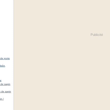
Publicité
 de porte
isée,
re
 de sapin
o de sapin
in /