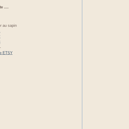
 ....
r au sapin
-
ue ETSY